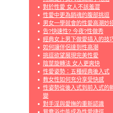
對於性愛 女人不該羞澀
性愛中更為銷魂的腹部挑逗
男女一學就會的性愛高潮妙
告?快速性? 今夜?性做秀
經典女上男下做愛插入的技
如何讓伴侶達到性高潮
挑逗欲望展現完美性愛
陰莖旋轉法 女人更爽快
性愛姿勢：五種經典後入式
教女性如何充分享受快感
性姿勢從後入式到前入式的
變
對手淫與愛撫的重新認識
鴛鴦浴也能成為性愛捷徑