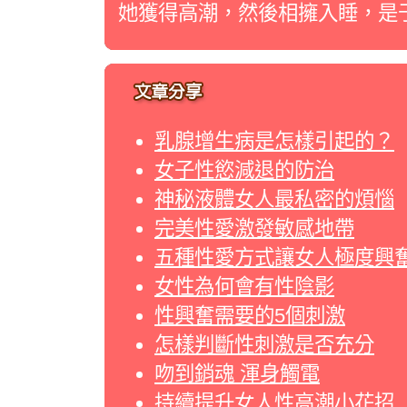
她獲得高潮，然後相擁入睡，是
乳腺增生病是怎樣引起的？
女子性慾減退的防治
神秘液體女人最私密的煩惱
完美性愛激發敏感地帶
五種性愛方式讓女人極度興
女性為何會有性陰影
性興奮需要的5個刺激
怎樣判斷性刺激是否充分
吻到銷魂 渾身觸電
持續提升女人性高潮小花招