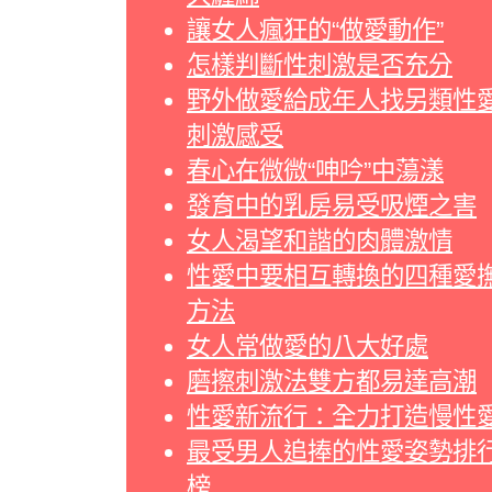
讓女人瘋狂的“做愛動作”
怎樣判斷性刺激是否充分
野外做愛給成年人找另類性
刺激感受
春心在微微“呻吟”中蕩漾
發育中的乳房易受吸煙之害
女人渴望和諧的肉體激情
性愛中要相互轉換的四種愛
方法
女人常做愛的八大好處
磨擦刺激法雙方都易達高潮
性愛新流行：全力打造慢性
最受男人追捧的性愛姿勢排
榜