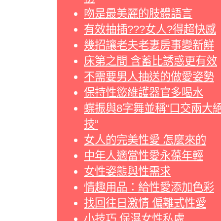
吻是最美麗的肢體語言
有效抽插???女人?得超快感
幾招讓老夫老妻房事變新鮮
床第之間 含蓄比誘惑更有效
不需要男人抽送的做愛姿勢
保持性慾維護器官多喝水
蝶振與8字舞並稱“口交兩大
技”
女人的完美性愛 怎麼來的
中年人適當性愛永葆年輕
女性姿態與性需求
情趣用品：給性愛添加色彩
找回往日激情 偏離式性愛
小技巧 保濕女性私處