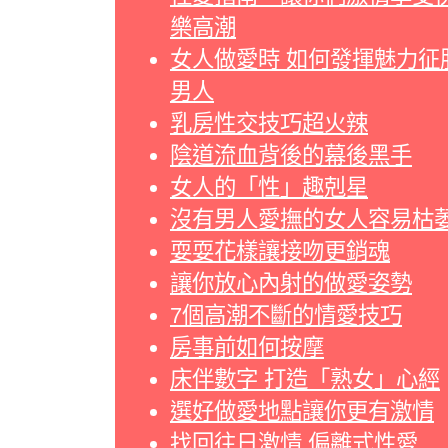
樂高潮
女人做愛時 如何發揮魅力征
男人
乳房性交技巧超火辣
陰道流血背後的幕後黑手
女人的「性」趣剋星
沒有男人愛撫的女人容易枯
耍耍花樣讓接吻更銷魂
讓你放心內射的做愛姿勢
7個高潮不斷的情愛技巧
房事前如何按摩
床伴數字 打造「熟女」心經
選好做愛地點讓你更有激情
找回往日激情 偏離式性愛