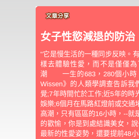
女子性慾減退的防治
"它是慢生活的一種同步反映。
樣去體驗性愛，而不是僅僅
潮 一生的683，280個小時
Wissen》的人類學調查告訴
覺;7年時間忙於工作;近5年的時
娛樂;6個月在馬路紅燈前或交通
高潮，只有區區的16小時，--就
的歡愉，你是到處結識美女，說
最新的性愛姿勢，還要提前48