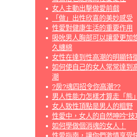
女人主動出擊做愛前戲
「做」出性欣喜的美妙感受
性愛對健康生活的重要作用
吸吮男人胸部可以讓愛更加
久纏綿
女性在達到性高潮的明顯特
如何使自己的女人常常達到
潮
?房?魂四招令你高潮??
男人性能力怎樣才算走「熊
女人致性頂點是男人的粗野
性愛中，女人的自然呻吟“技
如何學做個消魂的女人！
性愛指南，讓你們激情享受