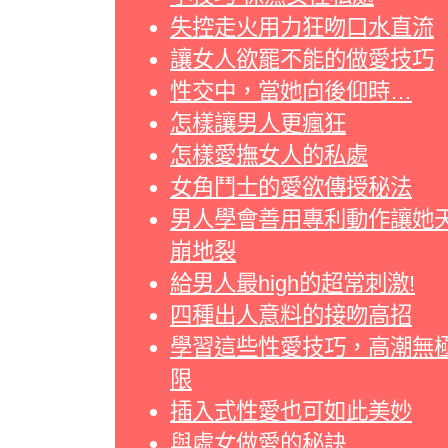
失控走火用力狂吻口水直流
讓女人欲罷不能的做愛技巧
性交中，當她向後仰時…
怎樣讓男人更瘋狂
怎樣愛撫女人的私處
女角鬥士的愛欲傳授秘法
男人學會善用專利動作讓她
崩地裂
給男人最high的超常刺激!
四種出人意料的接吻高招
學習這些性愛技巧，高潮無
限
插入式性愛也可如此美妙
與處女做愛的秘訣