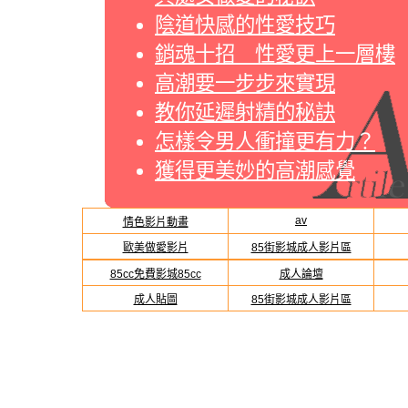
陰道快感的性愛技巧
銷魂十招 性愛更上一層樓
高潮要一步步來實現
教你延遲射精的秘訣
怎樣令男人衝撞更有力？
獲得更美妙的高潮感覺
av
情色影片動畫
歐美做愛影片
85街影城成人影片區
85cc免費影城85cc
成人論壇
成人貼圖
85街影城成人影片區