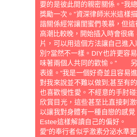
要的是彼此間的親密關係。“我
獎勵一次。”資深律師米米這樣
諧關係經常讓閨蜜們羡慕，但這
高潮比較晚，開始插入時會很痛
片，可以用這個方法讓自己進入
別?當然不一樣。DIY也許更容
味著兩個人共同的歡愉。” 另
表達。“我是一個好奇並且容易
對我來說並不難以做到;甚至有
也喜歡慢性愛。不經意的手肘碰
欣賞目光，這些甚至比直接刺激
以讓我對身體有一種自戀的感覺
Estee這樣解讀自己的偏好
愛”的奉行者似乎激素分泌水準更