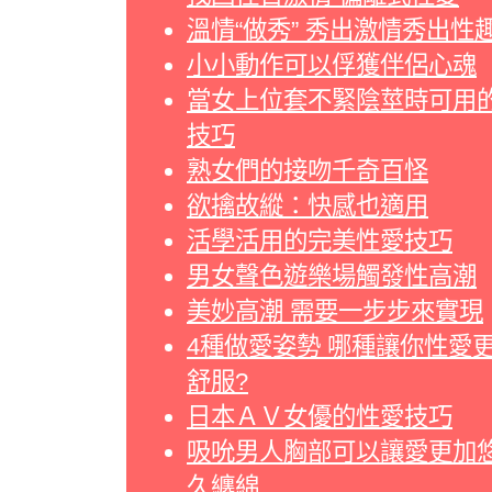
溫情“做秀” 秀出激情秀出性
小小動作可以俘獲伴侶心魂
當女上位套不緊陰莖時可用
技巧
熟女們的接吻千奇百怪
欲擒故縱：快感也適用
活學活用的完美性愛技巧
男女聲色遊樂場觸發性高潮
美妙高潮 需要一步步來實現
4種做愛姿勢 哪種讓你性愛
舒服?
日本ＡＶ女優的性愛技巧
吸吮男人胸部可以讓愛更加
久纏綿